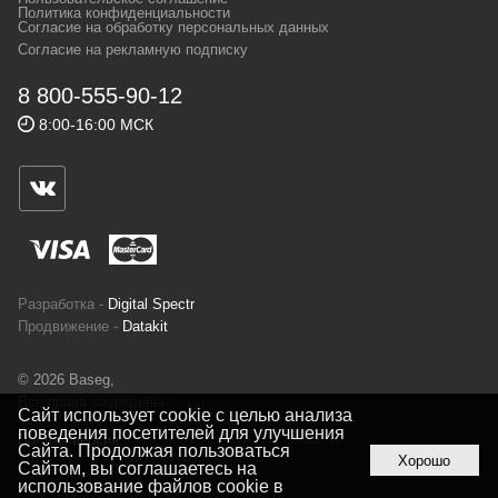
и взыскательных путешественников,
Политика конфиденциальности
Согласие на обработку персональных данных
спортсменов и отдыхающих.
Согласие на рекламную подписку
Реквизиты:
ИП Заковырин Виктор
8 800-555-90-12
Геннадьевич
8:00-16:00 МСК
ИНН 590300057023 ОГРН 304590319000121
Почтовый адрес: 614000, г.Пермь,
ул.Советская, 25, магазин Басег.
Тел./факс (342) 2101242
Разработка -
Digital Spectr
Продвижение -
Datakit
© 2026 Baseg,
Все права защищены
Сайт использует cookie с целью анализа
поведения посетителей для улучшения
Полная версия
Сайта. Продолжая пользоваться
Хорошо
Сайтом, вы соглашаетесь на
использование файлов cookie в