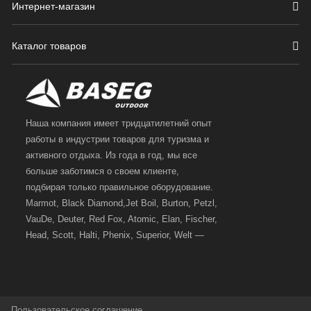
Интернет-магазин
Каталог товаров
Наша компания имеет тридцатилетний опыт
работы в индустрии товаров для туризма и
активного отдыха. Из года в год, мы все
больше заботимся о своем клиенте,
подбирая только правильное оборудование.
Marmot, Black Diamond,Jet Boil, Burton, Petzl,
VauDe, Deuter, Red Fox, Atomic, Elan, Fischer,
Head, Scott, Halti, Phenix, Superior, Welt —
вот далеко не полный перечень главных
наших партнеров, передовые технологии
которых, мы с радостью представляем в
своих магазинах для самых требовательных
Пользовательское соглашение