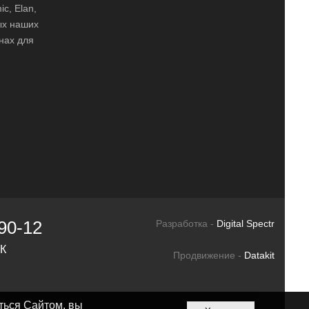
ic, Elan,
ных наших
нах для
90-12
Разработка -
Digital Spectr
СК
Продвижение -
Datakit
ться Сайтом, вы