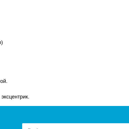
)
ой.
 эксцентрик.