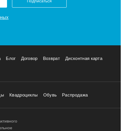
Подписаться
нных
а
Блог
Договор
Возврат
Дисконтная карта
ды
Квадроциклы
Обувь
Распродажа
активного
ильное