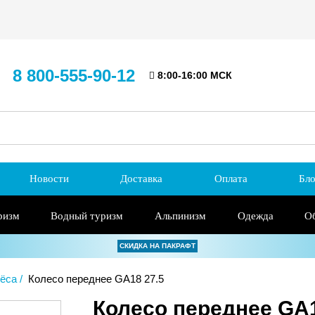
8 800-555-90-12
8:00-16:00 МСК
Новости
Доставка
Оплата
Бло
ризм
Водный туризм
Альпинизм
Одежда
О
СКИДКА НА ПАКРАФТ
ёса
Колесо переднее GA18 27.5
Колесо переднее GA1