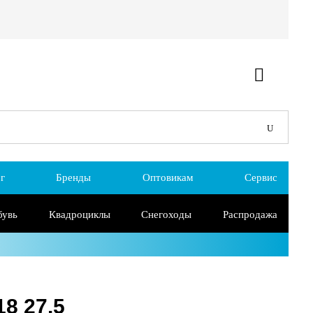
г
Бренды
Оптовикам
Сервис
бувь
Квадроциклы
Снегоходы
Распродажа
8 27.5