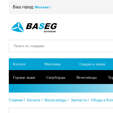
Ваш город:
Москва
Каталог
Магазины
Скидки и акции
Горные лыжи
Сноуборды
Велосипеды
Ту
Главная
Каталог
Велосипеды
Запчасти
Обода и Кол