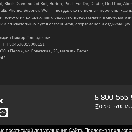
 Black Diamond,Jet Boil, Burton, Petzl, VauDe, Deuter, Red Fox, Atom
 Halti, Phenix, Superior, Welt — вот далеко не полный перечень глав
е технологии которых, мы с радостью представляем в своих магази
х и взыскательных путешественников, спортсменов и отдыхающих.
ырин Виктор Геннадьевич
ГРН 304590319000121
0, г.Пермь, ул.Советская, 25, магазин Басег.
242
8 800-555-
8:00-16:00 М
ния посетителей для улучшения Сайта. Продолжая пользова