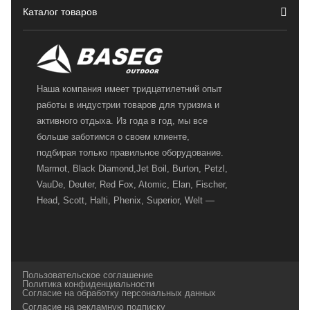
Каталог товаров
Наша компания имеет тридцатилетний опыт
работы в индустрии товаров для туризма и
активного отдыха. Из года в год, мы все
больше заботимся о своем клиенте,
подбирая только правильное оборудование.
Marmot, Black Diamond,Jet Boil, Burton, Petzl,
VauDe, Deuter, Red Fox, Atomic, Elan, Fischer,
Head, Scott, Halti, Phenix, Superior, Welt —
вот далеко не полный перечень главных
наших партнеров, передовые технологии
которых, мы с радостью представляем в
своих магазинах для самых требовательных
Пользовательское соглашение
и взыскательных путешественников,
Политика конфиденциальности
Согласие на обработку персональных данных
спортсменов и отдыхающих.
Согласие на рекламную подписку