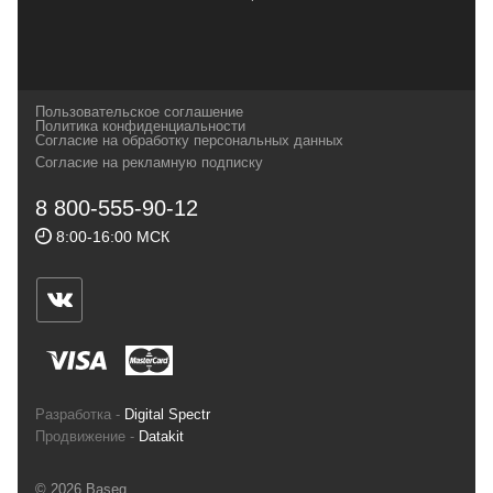
вот далеко не полный перечень главных
наших партнеров, передовые технологии
которых, мы с радостью представляем в
своих магазинах для самых требовательных
Пользовательское соглашение
и взыскательных путешественников,
Политика конфиденциальности
Согласие на обработку персональных данных
спортсменов и отдыхающих.
Согласие на рекламную подписку
Реквизиты:
ИП Заковырин Виктор
8 800-555-90-12
Геннадьевич
8:00-16:00 МСК
ИНН 590300057023 ОГРН 304590319000121
Почтовый адрес: 614000, г.Пермь,
ул.Советская, 25, магазин Басег.
Тел./факс (342) 2101242
Разработка -
Digital Spectr
Продвижение -
Datakit
© 2026 Baseg,