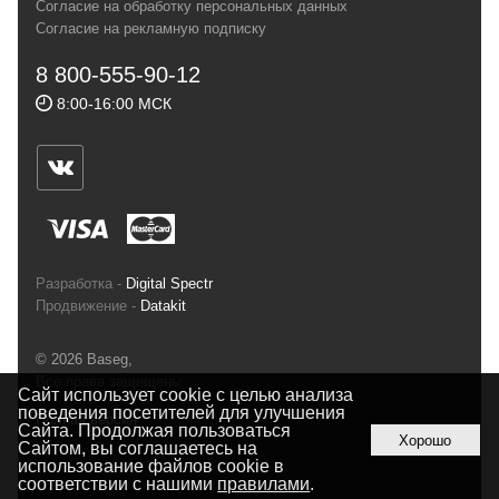
Согласие на обработку персональных данных
спортсменов и отдыхающих.
Согласие на рекламную подписку
Реквизиты:
ИП Заковырин Виктор
8 800-555-90-12
Геннадьевич
8:00-16:00 МСК
ИНН 590300057023 ОГРН 304590319000121
Почтовый адрес: 614000, г.Пермь,
ул.Советская, 25, магазин Басег.
Тел./факс (342) 2101242
Разработка -
Digital Spectr
Продвижение -
Datakit
© 2026 Baseg,
Все права защищены
Сайт использует cookie с целью анализа
поведения посетителей для улучшения
Полная версия
Сайта. Продолжая пользоваться
Хорошо
Сайтом, вы соглашаетесь на
использование файлов cookie в
соответствии с нашими
правилами
.