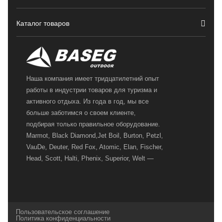
Каталог товаров
Наша компания имеет тридцатилетний опыт
работы в индустрии товаров для туризма и
активного отдыха. Из года в год, мы все
больше заботимся о своем клиенте,
подбирая только правильное оборудование.
Marmot, Black Diamond,Jet Boil, Burton, Petzl,
VauDe, Deuter, Red Fox, Atomic, Elan, Fischer,
Head, Scott, Halti, Phenix, Superior, Welt —
вот далеко не полный перечень главных
наших партнеров, передовые технологии
которых, мы с радостью представляем в
своих магазинах для самых требовательных
Пользовательское соглашение
и взыскательных путешественников,
Политика конфиденциальности