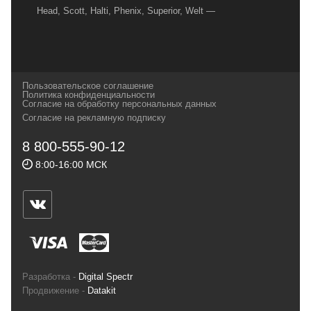
Head, Scott, Halti, Phenix, Superior, Welt —
вот далеко не полный перечень главных
наших партнеров, передовые технологии
которых, мы с радостью представляем в
своих магазинах для самых требовательных
Пользовательское соглашение
и взыскательных путешественников,
Политика конфиденциальности
Согласие на обработку персональных данных
спортсменов и отдыхающих.
Согласие на рекламную подписку
Реквизиты:
ИП Заковырин Виктор
8 800-555-90-12
Геннадьевич
8:00-16:00 МСК
ИНН 590300057023 ОГРН 304590319000121
Почтовый адрес: 614000, г.Пермь,
ул.Советская, 25, магазин Басег.
Тел./факс (342) 2101242
Разработка -
Digital Spectr
Продвижение -
Datakit