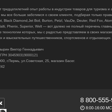
 тридцатилетний опыт работы в индустрии товаров для туризма и 
д, мы все больше заботимся о своем клиенте, подбирая только прав
 Black Diamond,Jet Boil, Burton, Petzl, VauDe, Deuter, Red Fox, Atom
 Halti, Phenix, Superior, Welt — вот далеко не полный перечень глав
е технологии которых, мы с радостью представляем в своих магази
х и взыскательных путешественников, спортсменов и отдыхающих.
ырин Виктор Геннадьевич
ГРН 304590319000121
0, г.Пермь, ул.Советская, 25, магазин Басег.
242
8 800-555-
8:00-16:00 М