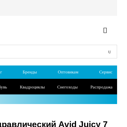
г
Бренды
Оптовикам
Сервис
бувь
Квадроциклы
Снегоходы
Распродажа
равлический Avid Juicy 7