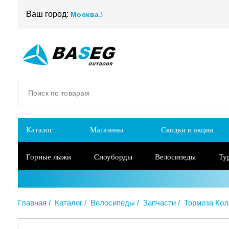
Ваш город:
Москва
Каталог
Магазины
Скидки и акции
Горные лыжи
Сноуборды
Велосипеды
Ту
Главная
Каталог
Велосипеды
Запчасти
Тормоза Кол