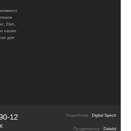
активного
ильное
ic, Elan,
ных наших
нах для
90-12
Разработка -
Digital Spectr
СК
Продвижение -
Datakit