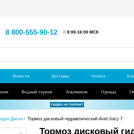
8 800-555-90-12
8:00-16:00 МСК
Новости
Доставка
Оплата
Бло
ризм
Водный туризм
Альпинизм
Одежда
О
СКИДКА НА ПАКРАФТ
одки Диски
Тормоз дисковый гидравлический Avid Juicy 7
Тормоз дисковый гид