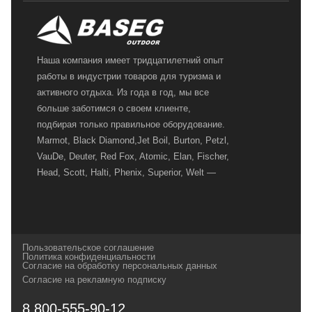
Наша компания имеет тридцатилетний опыт
работы в индустрии товаров для туризма и
активного отдыха. Из года в год, мы все
больше заботимся о своем клиенте,
подбирая только правильное оборудование.
Marmot, Black Diamond,Jet Boil, Burton, Petzl,
VauDe, Deuter, Red Fox, Atomic, Elan, Fischer,
Head, Scott, Halti, Phenix, Superior, Welt —
вот далеко не полный перечень главных
наших партнеров, передовые технологии
которых, мы с радостью представляем в
своих магазинах для самых требовательных
Пользовательское соглашение
и взыскательных путешественников,
Политика конфиденциальности
Согласие на обработку персональных данных
спортсменов и отдыхающих.
Согласие на рекламную подписку
Реквизиты:
ИП Заковырин Виктор
8 800-555-90-12