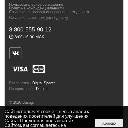
Пользовательское соглашение
и взыскательных путешественников,
Политика конфиденциальности
Согласие на обработку персональных данных
спортсменов и отдыхающих.
Согласие на рекламную подписку
Реквизиты:
ИП Заковырин Виктор
8 800-555-90-12
Геннадьевич
8:00-16:00 МСК
ИНН 590300057023 ОГРН 304590319000121
Почтовый адрес: 614000, г.Пермь,
ул.Советская, 25, магазин Басег.
Тел./факс (342) 2101242
Разработка -
Digital Spectr
Продвижение -
Datakit
© 2026 Baseg,
Все права защищены
Сайт использует cookie с целью анализа
поведения посетителей для улучшения
Полная версия
Сайта. Продолжая пользоваться
Хорошо
Сайтом, вы соглашаетесь на