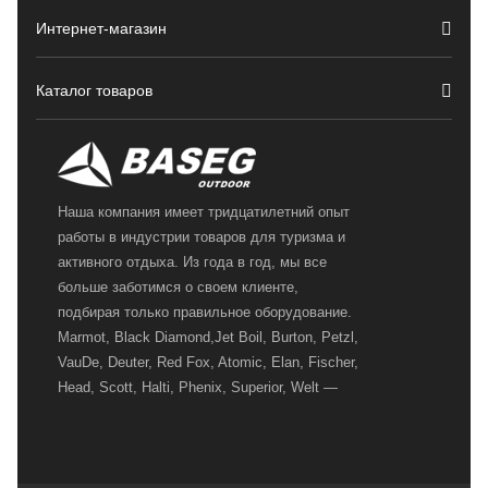
Интернет-магазин
Каталог товаров
Наша компания имеет тридцатилетний опыт
работы в индустрии товаров для туризма и
активного отдыха. Из года в год, мы все
больше заботимся о своем клиенте,
подбирая только правильное оборудование.
Marmot, Black Diamond,Jet Boil, Burton, Petzl,
VauDe, Deuter, Red Fox, Atomic, Elan, Fischer,
Head, Scott, Halti, Phenix, Superior, Welt —
вот далеко не полный перечень главных
наших партнеров, передовые технологии
которых, мы с радостью представляем в
своих магазинах для самых требовательных