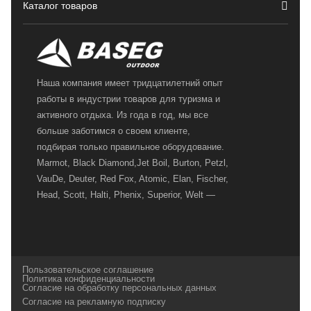
Каталог товаров
Наша компания имеет тридцатилетний опыт
работы в индустрии товаров для туризма и
активного отдыха. Из года в год, мы все
больше заботимся о своем клиенте,
подбирая только правильное оборудование.
Marmot, Black Diamond,Jet Boil, Burton, Petzl,
VauDe, Deuter, Red Fox, Atomic, Elan, Fischer,
Head, Scott, Halti, Phenix, Superior, Welt —
вот далеко не полный перечень главных
наших партнеров, передовые технологии
которых, мы с радостью представляем в
своих магазинах для самых требовательных
Пользовательское соглашение
и взыскательных путешественников,
Политика конфиденциальности
Согласие на обработку персональных данных
спортсменов и отдыхающих.
Согласие на рекламную подписку