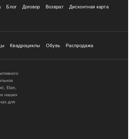
а
Блог
Договор
Возврат
Дисконтная карта
ды
Квадроциклы
Обувь
Распродажа
активного
ильное
ic, Elan,
ных наших
нах для