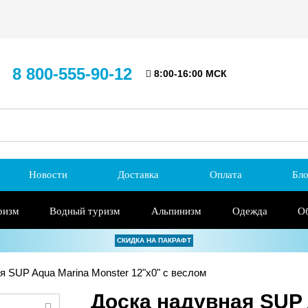
8 800-555-90-12
8:00-16:00 МСК
Новости
Доставка
Оплата
Бло
ризм
Водный туризм
Альпинизм
Одежда
О
СКИДКА НА ПАКРАФТ
 SUP Aqua Marina Monster 12"х0" с веслом
Доска надувная SUP 