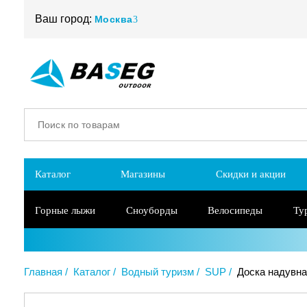
Ваш город:
Москва
Каталог
Магазины
Скидки и акции
Горные лыжи
Сноуборды
Велосипеды
Ту
Главная
Каталог
Водный туризм
SUP
Доска надувная