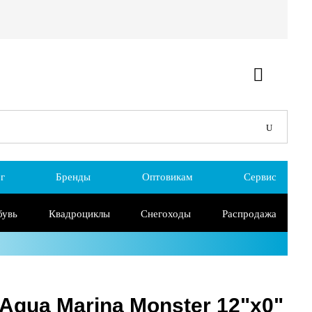
г
Бренды
Оптовикам
Сервис
бувь
Квадроциклы
Снегоходы
Распродажа
Aqua Marina Monster 12"х0"