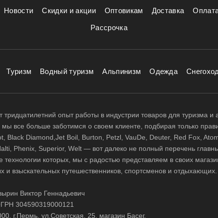
Новости
Скидки и акции
Оптовикам
Доставка
Оплат
Рассрочка
Туризм
Водный туризм
Альпинизм
Одежда
Снегохо
 тридцатилетний опыт работы в индустрии товаров для туризма и 
д, мы все больше заботимся о своем клиенте, подбирая только прав
 Black Diamond,Jet Boil, Burton, Petzl, VauDe, Deuter, Red Fox, Atom
 Halti, Phenix, Superior, Welt — вот далеко не полный перечень глав
е технологии которых, мы с радостью представляем в своих магази
х и взыскательных путешественников, спортсменов и отдыхающих.
ырин Виктор Геннадьевич
ГРН 304590319000121
0, г.Пермь, ул.Советская, 25, магазин Басег.