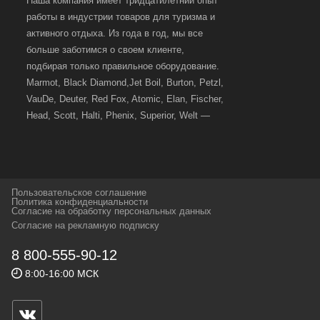
Наша компания имеет тридцатилетний опыт
работы в индустрии товаров для туризма и
активного отдыха. Из года в год, мы все
больше заботимся о своем клиенте,
подбирая только правильное оборудование.
Marmot, Black Diamond,Jet Boil, Burton, Petzl,
VauDe, Deuter, Red Fox, Atomic, Elan, Fischer,
Head, Scott, Halti, Phenix, Superior, Welt —
вот далеко не полный перечень главных
наших партнеров, передовые технологии
которых, мы с радостью представляем в
своих магазинах для самых требовательных
Пользовательское соглашение
и взыскательных путешественников,
Политика конфиденциальности
Согласие на обработку персональных данных
спортсменов и отдыхающих.
Согласие на рекламную подписку
Реквизиты:
ИП Заковырин Виктор
8 800-555-90-12
Геннадьевич
8:00-16:00 МСК
ИНН 590300057023 ОГРН 304590319000121
Почтовый адрес: 614000, г.Пермь,
ул.Советская, 25, магазин Басег.