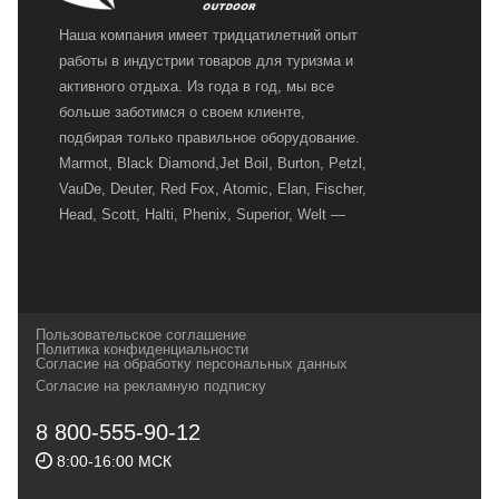
Наша компания имеет тридцатилетний опыт
работы в индустрии товаров для туризма и
активного отдыха. Из года в год, мы все
больше заботимся о своем клиенте,
подбирая только правильное оборудование.
Marmot, Black Diamond,Jet Boil, Burton, Petzl,
VauDe, Deuter, Red Fox, Atomic, Elan, Fischer,
Head, Scott, Halti, Phenix, Superior, Welt —
вот далеко не полный перечень главных
наших партнеров, передовые технологии
которых, мы с радостью представляем в
своих магазинах для самых требовательных
Пользовательское соглашение
и взыскательных путешественников,
Политика конфиденциальности
Согласие на обработку персональных данных
спортсменов и отдыхающих.
Согласие на рекламную подписку
Реквизиты:
ИП Заковырин Виктор
8 800-555-90-12
Геннадьевич
8:00-16:00 МСК
ИНН 590300057023 ОГРН 304590319000121
Почтовый адрес: 614000, г.Пермь,