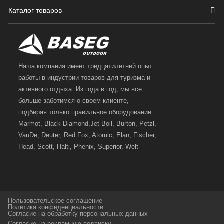
Каталог товаров
Наша компания имеет тридцатилетний опыт
работы в индустрии товаров для туризма и
активного отдыха. Из года в год, мы все
больше заботимся о своем клиенте,
подбирая только правильное оборудование.
Marmot, Black Diamond,Jet Boil, Burton, Petzl,
VauDe, Deuter, Red Fox, Atomic, Elan, Fischer,
Head, Scott, Halti, Phenix, Superior, Welt —
вот далеко не полный перечень главных
наших партнеров, передовые технологии
которых, мы с радостью представляем в
своих магазинах для самых требовательных
Пользовательское соглашение
и взыскательных путешественников,
Политика конфиденциальности
Согласие на обработку персональных данных
спортсменов и отдыхающих.
Согласие на рекламную подписку