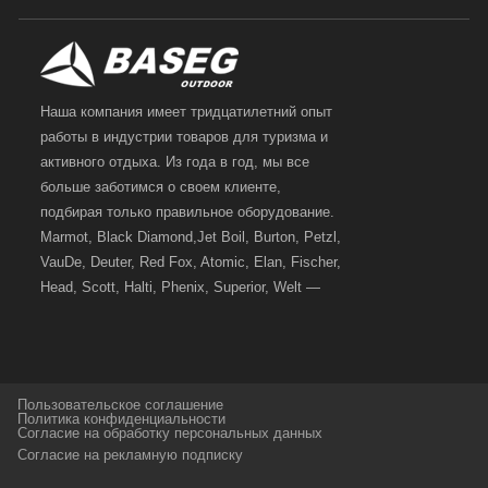
Наша компания имеет тридцатилетний опыт
работы в индустрии товаров для туризма и
активного отдыха. Из года в год, мы все
больше заботимся о своем клиенте,
подбирая только правильное оборудование.
Marmot, Black Diamond,Jet Boil, Burton, Petzl,
VauDe, Deuter, Red Fox, Atomic, Elan, Fischer,
Head, Scott, Halti, Phenix, Superior, Welt —
вот далеко не полный перечень главных
наших партнеров, передовые технологии
которых, мы с радостью представляем в
своих магазинах для самых требовательных
Пользовательское соглашение
и взыскательных путешественников,
Политика конфиденциальности
Согласие на обработку персональных данных
спортсменов и отдыхающих.
Согласие на рекламную подписку
Реквизиты:
ИП Заковырин Виктор