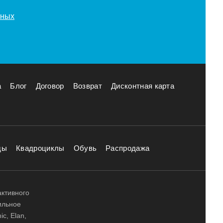
нных
а
Блог
Договор
Возврат
Дисконтная карта
ды
Квадроциклы
Обувь
Распродажа
активного
ильное
ic, Elan,