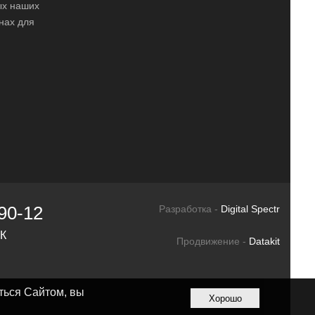
ных наших
нах для
90-12
Разработка -
Digital Spectr
СК
Продвижение -
Datakit
ться Сайтом, вы
Хорошо