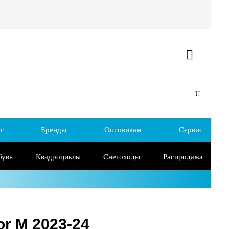
г
Бренды
Оптовикам
Сервис
бувь
Квадроциклы
Снегоходы
Распродажа
or M 2023-24