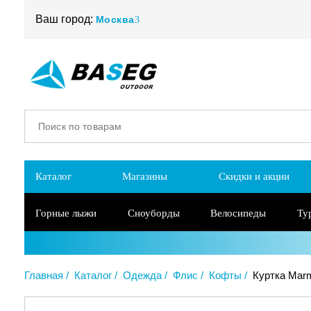
Ваш город:
Москва
Каталог
Магазины
Скидки и акции
Горные лыжи
Сноуборды
Велосипеды
Ту
Главная
Каталог
Одежда
Флис
Кофты
Куртка Marm