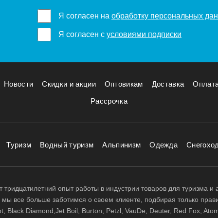
Я согласен на
обработку персональных да
Я согласен с
условиями подписки
Новости
Скидки и акции
Оптовикам
Доставка
Оплат
Рассрочка
Туризм
Водный туризм
Альпинизм
Одежда
Снегохо
 тридцатилетний опыт работы в индустрии товаров для туризма и 
д, мы все больше заботимся о своем клиенте, подбирая только прав
 Black Diamond,Jet Boil, Burton, Petzl, VauDe, Deuter, Red Fox, Atom