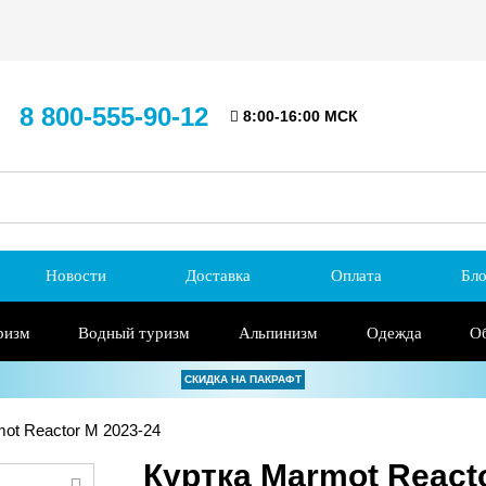
8 800-555-90-12
8:00-16:00 МСК
Новости
Доставка
Оплата
Бло
ризм
Водный туризм
Альпинизм
Одежда
О
СКИДКА НА ПАКРАФТ
ot Reactor M 2023-24
Куртка Marmot React