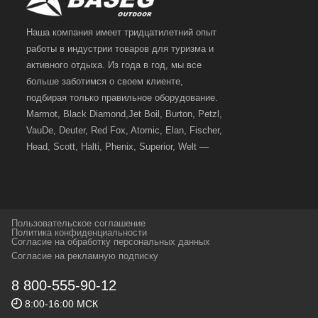
Наша компания имеет тридцатилетний опыт
работы в индустрии товаров для туризма и
активного отдыха. Из года в год, мы все
больше заботимся о своем клиенте,
подбирая только правильное оборудование.
Marmot, Black Diamond,Jet Boil, Burton, Petzl,
VauDe, Deuter, Red Fox, Atomic, Elan, Fischer,
Head, Scott, Halti, Phenix, Superior, Welt —
вот далеко не полный перечень главных
наших партнеров, передовые технологии
которых, мы с радостью представляем в
своих магазинах для самых требовательных
Пользовательское соглашение
и взыскательных путешественников,
Политика конфиденциальности
Согласие на обработку персональных данных
спортсменов и отдыхающих.
Согласие на рекламную подписку
Реквизиты:
ИП Заковырин Виктор
8 800-555-90-12
Геннадьевич
8:00-16:00 МСК
ИНН 590300057023 ОГРН 304590319000121