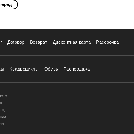
перед
г
Договор
Возврат
Дисконтная карта
Рассрочка
ды
Квадроциклы
Обувь
Распродажа
ного
е
an,
аших
ля