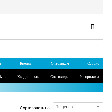
г
Бренды
Оптовикам
Сервис
бувь
Квадроциклы
Снегоходы
Распродажа
По цене ↓
Сортировать по: