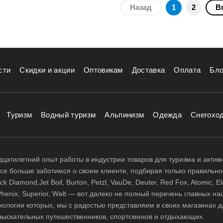
Назад
1
2
В
сти
Скидки и акции
Оптовикам
Доставка
Оплата
Бло
Туризм
Водный туризм
Альпинизм
Одежда
Снегохо
цатилетний опыт работы в индустрии товаров для туризма и актив
 все больше заботимся о своем клиенте, подбирая только правильно
 Diamond,Jet Boil, Burton, Petzl, VauDe, Deuter, Red Fox, Atomic, El
i, Phenix, Superior, Welt — вот далеко не полный перечень главных н
нологии которых, мы с радостью представляем в своих магазинах д
зыскательных путешественников, спортсменов и отдыхающих.