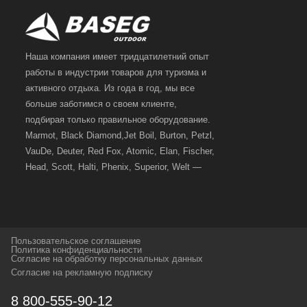
Спортивные лыжи - это лыжи для спортивных
дисциплин - слалом, гигантский слалом и другие.
У нас вы сможете купить горнолыжное снаряжение
Наша компания имеет тридцатилетний опыт
подходящего для вас уровня, как в городе Пермь, так и
работы в индустрии товаров для туризма и
заказать горнолыжное снаряжение через сайт.
активного отдыха. Из года в год, мы все
Также у нас есть большой выбор сопутствующего
больше заботимся о своем клиенте,
горнолыжного снаряжение: горнолыжные ботинки,
подбирая только правильное оборудование.
горнолыжные палки, горнолыжные маски и шлемы.
Различные системы транспортировки горнолыжного
Marmot, Black Diamond,Jet Boil, Burton, Petzl,
снаряжения - чехлы, гермомешки и сумки для ботинок
VauDe, Deuter, Red Fox, Atomic, Elan, Fischer,
и рюкзаки.
Head, Scott, Halti, Phenix, Superior, Welt —
вот далеко не полный перечень главных
наших партнеров, передовые технологии
которых, мы с радостью представляем в
своих магазинах для самых требовательных
Пользовательское соглашение
и взыскательных путешественников,
Политика конфиденциальности
Согласие на обработку персональных данных
спортсменов и отдыхающих.
Согласие на рекламную подписку
Реквизиты:
ИП Заковырин Виктор
8 800-555-90-12