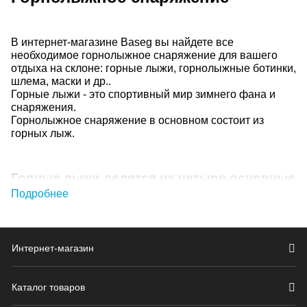
В интернет-магазине Baseg вы найдете все
необходимое горнолыжное снаряжение для вашего
отдыха на склоне: горные лыжи, горнолыжные ботинки,
шлема, маски и др..
Горные лыжи - это спортивный мир зимнего фана и
снаряжения.
Горнолыжное снаряжение в основном состоит из
горных лыж.
Горные лыжи делятся на четыре основные
группы:
Подробнее
Карвинговые горные лыжи - это лыжи для катания
по ухоженным склонам (горнолыжным трассам)
Интернет-магазин
Фрирайдные горные лыжи - это лыжи для катания
вне трасс и для склонов.
Универсальные горные лыжи - это лыжи для
Каталог товаров
любителей готовых трасс, но и те, кто может
выехать за ее пределы.