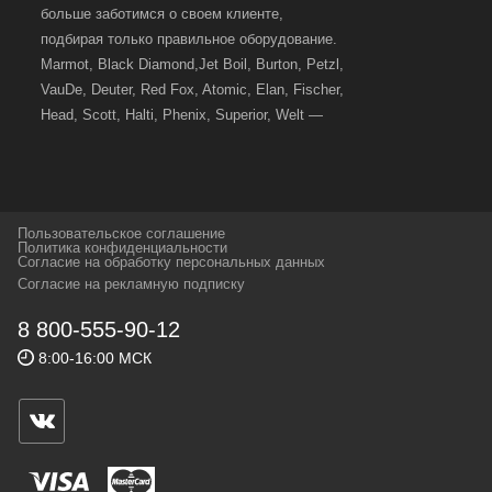
больше заботимся о своем клиенте,
подбирая только правильное оборудование.
Marmot, Black Diamond,Jet Boil, Burton, Petzl,
VauDe, Deuter, Red Fox, Atomic, Elan, Fischer,
Head, Scott, Halti, Phenix, Superior, Welt —
вот далеко не полный перечень главных
наших партнеров, передовые технологии
которых, мы с радостью представляем в
своих магазинах для самых требовательных
Пользовательское соглашение
и взыскательных путешественников,
Политика конфиденциальности
Согласие на обработку персональных данных
спортсменов и отдыхающих.
Согласие на рекламную подписку
Реквизиты:
ИП Заковырин Виктор
8 800-555-90-12
Геннадьевич
8:00-16:00 МСК
ИНН 590300057023 ОГРН 304590319000121
Почтовый адрес: 614000, г.Пермь,
ул.Советская, 25, магазин Басег.
Тел./факс (342) 2101242