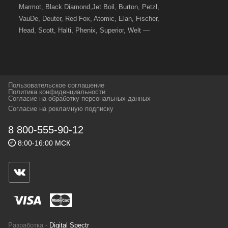
Marmot, Black Diamond,Jet Boil, Burton, Petzl,
VauDe, Deuter, Red Fox, Atomic, Elan, Fischer,
Head, Scott, Halti, Phenix, Superior, Welt —
вот далеко не полный перечень главных
наших партнеров, передовые технологии
которых, мы с радостью представляем в
своих магазинах для самых требовательных
Пользовательское соглашение
и взыскательных путешественников,
Политика конфиденциальности
Согласие на обработку персональных данных
спортсменов и отдыхающих.
Согласие на рекламную подписку
Реквизиты:
ИП Заковырин Виктор
8 800-555-90-12
Геннадьевич
8:00-16:00 МСК
ИНН 590300057023 ОГРН 304590319000121
Почтовый адрес: 614000, г.Пермь,
ул.Советская, 25, магазин Басег.
Тел./факс (342) 2101242
Разработка -
Digital Spectr