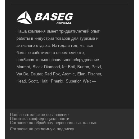
Наша компания имеет тридцатилетний опыт
работы в индустрии товаров для туризма и
активного отдыха. Из года в год, мы все
больше заботимся о своем клиенте,
подбирая только правильное оборудование.
Marmot, Black Diamond,Jet Boil, Burton, Petzl,
VauDe, Deuter, Red Fox, Atomic, Elan, Fischer,
Head, Scott, Halti, Phenix, Superior, Welt —
вот далеко не полный перечень главных
наших партнеров, передовые технологии
которых, мы с радостью представляем в
своих магазинах для самых требовательных
Пользовательское соглашение
и взыскательных путешественников,
Политика конфиденциальности
Согласие на обработку персональных данных
спортсменов и отдыхающих.
Согласие на рекламную подписку
Реквизиты:
ИП Заковырин Виктор