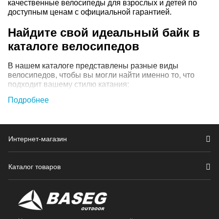
качественные велосипеды для взрослых и детей по
доступным ценам с официальной гарантией.
Найдите свой идеальный байк в
каталоге велосипедов
В нашем каталоге представлены разные виды
велосипедов, чтобы вы могли найти именно то, что
подходит вашему стилю катания:
Подробнее
Горные велосипеды (MTB)
— отличный выбор
для тех, кто любит активное катание по лесным
тропам, полям и пересечённой местности. Они
оснащены надёжными амортизаторами (передние
или двухподвесы с задней амортизацией),
Интернет-магазин
широкими покрышками для лучшего сцепления и
мощной трансмиссией с большим количеством
передач (скоростей).
Каталог товаров
Городские и дорожные модели
— это
комфортные велосипеды для ежедневных поездок
на работу, прогулок по паркам и велодорожкам.
Они отличаются удобной посадкой, лёгким весом,
часто комплектуются багажником, крыльями и