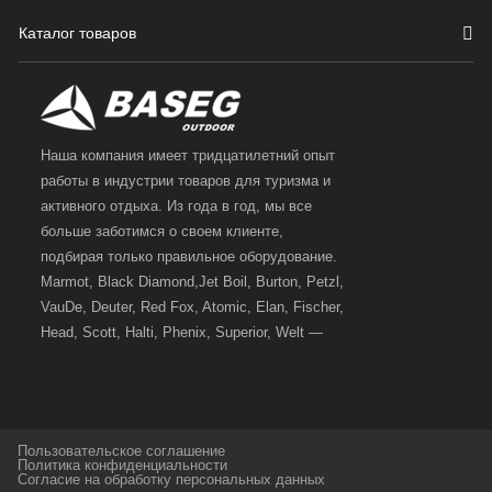
Каталог товаров
Наша компания имеет тридцатилетний опыт
работы в индустрии товаров для туризма и
активного отдыха. Из года в год, мы все
больше заботимся о своем клиенте,
подбирая только правильное оборудование.
Marmot, Black Diamond,Jet Boil, Burton, Petzl,
VauDe, Deuter, Red Fox, Atomic, Elan, Fischer,
Head, Scott, Halti, Phenix, Superior, Welt —
вот далеко не полный перечень главных
наших партнеров, передовые технологии
которых, мы с радостью представляем в
своих магазинах для самых требовательных
Пользовательское соглашение
и взыскательных путешественников,
Политика конфиденциальности
Согласие на обработку персональных данных
спортсменов и отдыхающих.