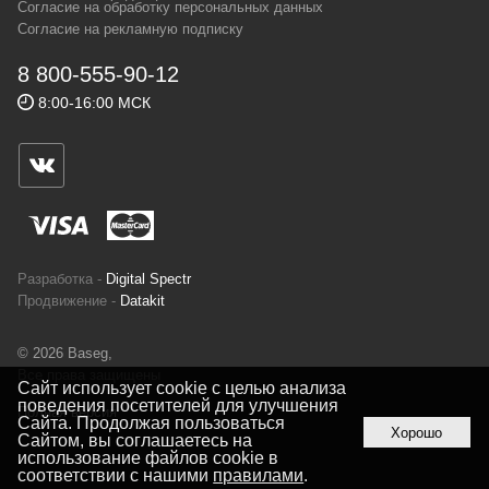
Согласие на обработку персональных данных
спортсменов и отдыхающих.
Согласие на рекламную подписку
Реквизиты:
ИП Заковырин Виктор
8 800-555-90-12
Геннадьевич
8:00-16:00 МСК
ИНН 590300057023 ОГРН 304590319000121
Почтовый адрес: 614000, г.Пермь,
ул.Советская, 25, магазин Басег.
Тел./факс (342) 2101242
Разработка -
Digital Spectr
Продвижение -
Datakit
© 2026 Baseg,
Все права защищены
Сайт использует cookie с целью анализа
поведения посетителей для улучшения
Полная версия
Сайта. Продолжая пользоваться
Хорошо
Сайтом, вы соглашаетесь на
использование файлов cookie в
соответствии с нашими
правилами
.