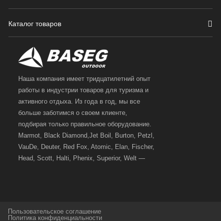
Каталог товаров
Наша компания имеет тридцатилетний опыт
работы в индустрии товаров для туризма и
активного отдыха. Из года в год, мы все
больше заботимся о своем клиенте,
подбирая только правильное оборудование.
Marmot, Black Diamond,Jet Boil, Burton, Petzl,
VauDe, Deuter, Red Fox, Atomic, Elan, Fischer,
Head, Scott, Halti, Phenix, Superior, Welt —
вот далеко не полный перечень главных
наших партнеров, передовые технологии
которых, мы с радостью представляем в
своих магазинах для самых требовательных
Пользовательское соглашение
и взыскательных путешественников,
Политика конфиденциальности