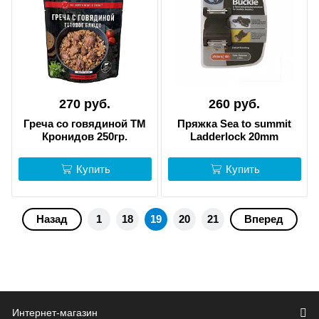
270 руб.
260 руб.
Греча со говядиной ТМ
Пряжка Sea to summit
Кронидов 250гр.
Ladderlock 20mm
Купить
Купить
Назад
1
18
19
20
21
Вперед
Интернет-магазин